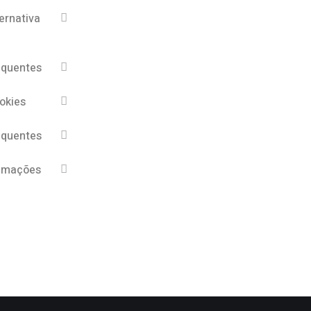
ernativa
equentes
ookies
equentes
lamações