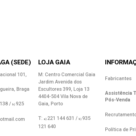
GA (SEDE)
LOJA GAIA
INFORMA
acional 101,
M: Centro Comercial Gaia
Fabricantes
Jardim Avenida dos
gueira, Braga
Escultores 399, Loja 13
Assistência T
4404-504 Vila Nova de
Pós-Venda
 138 /
925
Gaia, Porto
b)
Recrutament
T:
221 144 631 /
935
hotmail.com
a)
b)
121 640
Política de Pr