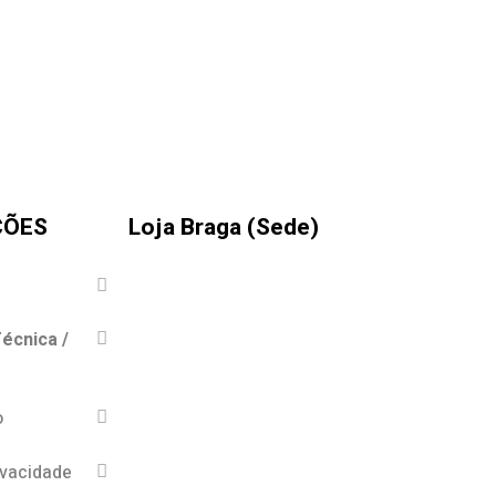
ÇÕES
Loja Braga (Sede)
écnica /
o
ivacidade