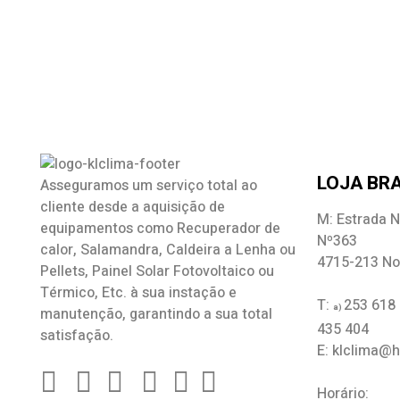
LOJA BRA
Asseguramos um serviço total ao
cliente desde a aquisição de
M: Estrada N
equipamentos como
Recuperador de
Nº363
calor
,
Salamandra
, Caldeira a Lenha ou
4715-213 No
Pellets, Painel Solar Fotovoltaico ou
Térmico, Etc. à sua instação e
T:
253 618
a)
manutenção, garantindo a sua total
435 404
satisfação.
E: klclima@
Horário: