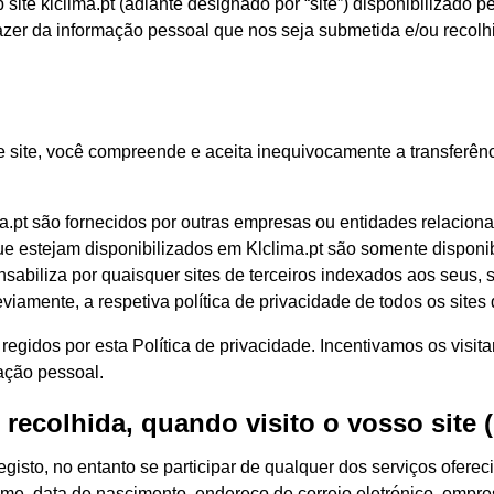
 site klclima.pt (adiante designado por “site”) disponibilizado
azer da informação pessoal que nos seja submetida e/ou recolh
e site, você compreende e aceita inequivocamente a transferên
lima.pt são fornecidos por outras empresas ou entidades relacio
que estejam disponibilizados em Klclima.pt são somente disponi
sabiliza por quaisquer sites de terceiros indexados aos seus, 
amente, a respetiva política de privacidade de todos os sites que
 regidos por esta Política de privacidade. Incentivamos os visit
mação pessoal.
recolhida, quando visito o vosso site (
egisto, no entanto se participar de qualquer dos serviços ofer
 nome, data de nascimento, endereço de correio eletrónico, empre