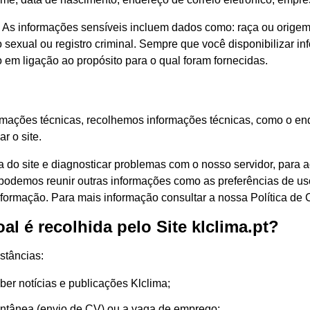
As informações sensíveis incluem dados como: raça ou origem ét
o sexual ou registro criminal. Sempre que você disponibilizar 
 em ligação ao propósito para o qual foram fornecidas.
rmações técnicas, recolhemos informações técnicas, como o ende
r o site.
a do site e diagnosticar problemas com o nosso servidor, para ad
m podemos reunir outras informações como as preferências de u
nformação. Para mais informação consultar a nossa Política de 
l é recolhida pelo Site klclima.pt?
stâncias:
er notícias e publicações Klclima;
ontânea (envio de CV) ou a vaga de emprego;