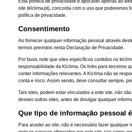
Esta política de privacidade é aplicável apenas ao web
site (klclima.pt), concorda com o uso que poderemos f
política de privacidade.
Consentimento
Ao fornecer qualquer informação pessoal através dest
termos previstos nesta Declaração de Privacidade.
Por favor, note que sites específicos contidos no klc
responsabilidade da Klclima. Os links para terceiros 
conter informações relevantes. A Klclima não se respon
conta e risco. Assim sendo, deve consultar sempre, previ
Tais sites, podem estar vinculados a este site, não são
desses outros sites, antes de divulgar qualquer infor
Que tipo de informação pessoal é 
Para aceder ao site, não é necessário fazer qualquer r
gerir os serviços oferecidos por este site, tais como: