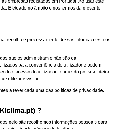
 pelas empresas registadas em Portugal. Ao usar este
ida. E
fetuado no âmbito e nos termos da presente
cia, recolha e processamento dessas informações, nos
nadas que os administram e não são da
bilizados para conveniência do utilizador e podem
sendo o acesso do utilizador conduzido por sua inteira
 utilizar e visitar.
antes a rever cada uma das políticas de privacidade,
Klclima.pt) ?
ecidos pelo site recolhemos informações pessoais para
sa, país, cidade, número de telefone.