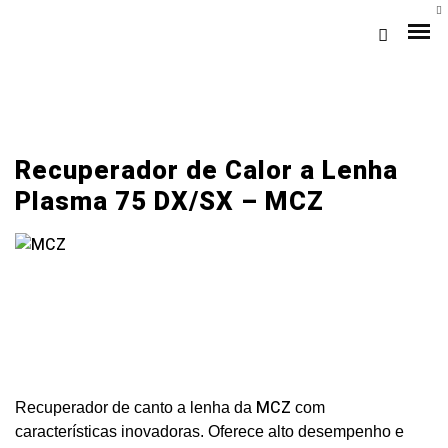
Recuperador de Calor a Lenha
Plasma 75 DX/SX – MCZ
Loja Braga (Sede)
Loja Gaia
Assistência
MCZ
Recuperador de canto a lenha da
com
Pós-venda
características inovadoras. Oferece alto desempenho e