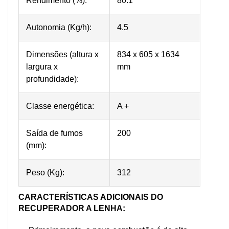
Rendimento (%):
80.1
Autonomia (Kg/h):
4.5
Dimensões (altura x
834 x 605 x 1634
largura x
mm
profundidade):
Classe energética:
A +
Saída de fumos
200
(mm):
Peso (Kg):
312
CARACTERÍSTICAS ADICIONAIS DO
RECUPERADOR A LENHA: