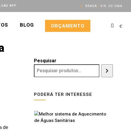
OAD APP
BRAGA
|
V.N. DE GAIA
TOS
BLOG
ORÇAMENTO
a
Pesquisar
PODERÁ TER INTERESSE
a de