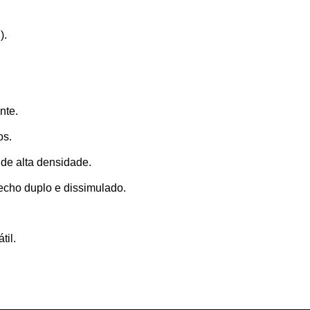
).
nte.
os.
 de alta densidade.
fecho duplo e dissimulado.
til.