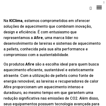
Na
KlClima
, estamos comprometidos em oferecer
soluções de aquecimento que combinam inovação,
design e eficiência. É com entusiasmo que
representamos a
Afire
, uma marca líder no
desenvolvimento de lareiras e sistemas de aquecimento
a pellets, conhecida pela sua alta performance e
compromisso com a sustentabilidade.
Os produtos
Afire
são a escolha ideal para quem busca
aquecimento eficiente, sustentável e esteticamente
Loja Braga (Sede)
atraente. Com a utilização de pellets como fonte de
energia renovável, as lareiras e recuperadores de calor
Loja Gaia
Afire proporcionam um aquecimento intenso e
duradouro, ao mesmo tempo em que garantem uma
Assistência
redução significativa nas emissões de CO2. Além disso,
Pós-venda
seus equipamentos possuem tecnologia avançada para