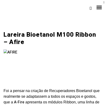
Lareira Bioetanol M100 Ribbon
– Afire
Loja Braga (Sede)
Loja Gaia
Foi a pensar na criação de Recuperadores Bioetanol que
Assistência
realmente se adaptassem a todos os espaços e gostos,
Pós-venda
A-Fire
que a
apresenta os módulos Ribbon, uma linha de