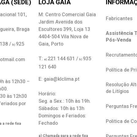
GA (SEDE)
LOJA GAIA
INFORMA
acional 101,
M: Centro Comercial Gaia
Fabricantes
Jardim Avenida dos
gueira, Braga
Escultores 399, Loja 13
Assistência T
4404-504 Vila Nova de
Pós-Venda
 138 /
925
Gaia, Porto
b)
Recrutament
T:
221 144 631 /
935
hotmail.com
a)
b)
121 640
Política de Pr
E: gaia@klclima.pt
 9h às 12h30 –
Resolução Alt
h00.
de Litígios
Horário:
h30 às 12h30
Seg. a Sex.: 10h às 19h.
feriados por
Perguntas Fr
Sábados: 10h às 13h
Domingos e Feriados:
Politica de C
Fechado
 a rede fixa
Perguntas Fr
a) Chamada para a rede fixa