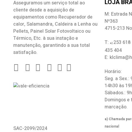
LOJA BRA
Asseguramos um serviço total ao
cliente desde a aquisição de
M: Estrada N
equipamentos como
Recuperador de
Nº363
calor
,
Salamandra
, Caldeira a Lenha ou
4715-213 No
Pellets, Painel Solar Fotovoltaico ou
Térmico, Etc. à sua instação e
T:
253 618
a)
manutenção, garantindo a sua total
435 404
satisfação.
E: klclima@
Horário:
Seg. a Sex.:
14h30 às 19
Sábados.: 9
Domingos e 
marcação.
a) Chamada para
nacional
SAC-2099/2024