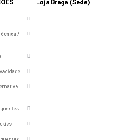
ÇÕES
Loja Braga (Sede)
écnica /
o
ivacidade
ernativa
equentes
ookies
equentes