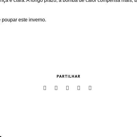
ença é clara. A longo prazo, a bomba de calor compensa mais, t
poupar este inverno.
PARTILHAR