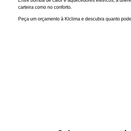
Entre bomba de calor e aquecedores elétricos, a difer
carteira como no conforto.
Peça um orçamento à Klclima e descubra quanto pode 