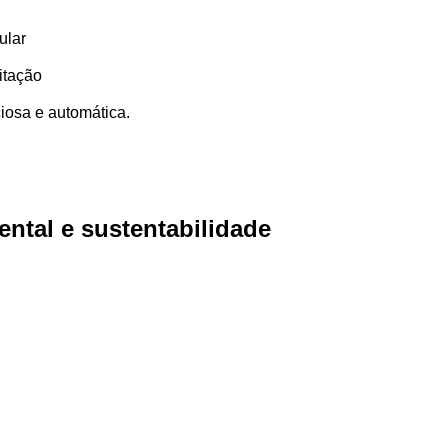
ular
itação
iosa e automática.
ntal e sustentabilidade