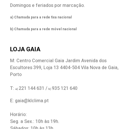
Domingos e feriados por marcação.
a) Chamada para a rede fixa nacional
b) Chamada para a rede móvel nacional
LOJA GAIA
M: Centro Comercial Gaia Jardim Avenida dos
Escultores 399, Loja 13 4404-504 Vila Nova de Gaia,
Porto
T:
221 144 631 /
935 121 640
a)
b)
E: gaia@klclima.pt
Horário:
Seg. a Sex.: 10h às 19h.
Sábados: 10h às 13h