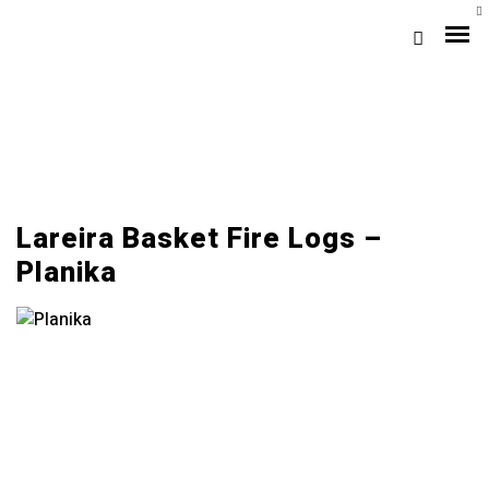
Lareira Basket Fire Logs –
Planika
Loja Braga (Sede)
Loja Gaia
Assistência
Pós-venda