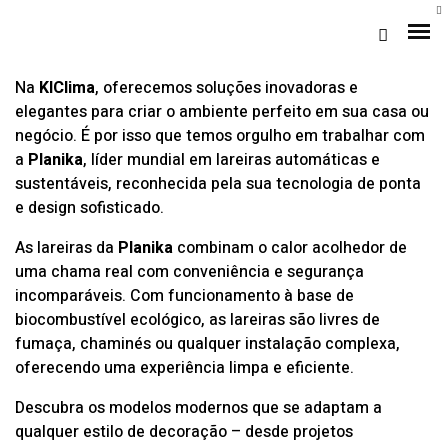
Na
KlClima
, oferecemos soluções inovadoras e
elegantes para criar o ambiente perfeito em sua casa ou
negócio. É por isso que temos orgulho em trabalhar com
a
Planika
, líder mundial em lareiras automáticas e
sustentáveis, reconhecida pela sua tecnologia de ponta
e design sofisticado.
As lareiras da
Planika
combinam o calor acolhedor de
uma chama real com conveniência e segurança
incomparáveis. Com funcionamento à base de
Loja Braga (Sede)
biocombustível ecológico, as lareiras são livres de
fumaça, chaminés ou qualquer instalação complexa,
Loja Gaia
oferecendo uma experiência limpa e eficiente.
Assistência
Descubra os modelos modernos que se adaptam a
Pós-venda
qualquer estilo de decoração – desde projetos