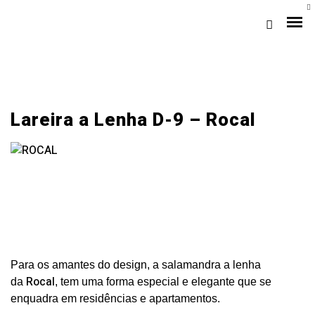
Lareira a Lenha D-9 – Rocal
Loja Braga (Sede)
Loja Gaia
Para os amantes do design, a salamandra a lenha
Rocal
Assistência
da
, tem uma forma especial e elegante que se
Pós-venda
enquadra em residências e apartamentos.