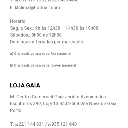
T:
253 618 138 /
925 435 404
a)
b)
E: klclima@hotmail.com
Horário:
Seg. a Sex.: 9h às 12h30 – 14h30 às 19h00.
Sábados.: 9h30 às 12h30
Domingos e feriados por marcação.
a) Chamada para a rede fixa nacional
b) Chamada para a rede móvel nacional
LOJA GAIA
M: Centro Comercial Gaia Jardim Avenida dos
Escultores 399, Loja 13 4404-504 Vila Nova de Gaia,
Porto
T:
221 144 631 /
935 121 640
a)
b)