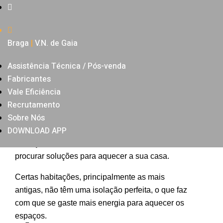
Avizinham-se tempos difíceis, sobretudo quando
Braga
|
V.N. de Gaia
falamos em gastos na conta da eletricidade ou
gás. No inverno o aquecimento das habitações
Assistência Técnica / Pós-venda
pode ser um despesa elevada na sua conta ao
Fabricantes
final do mês. No entanto existem dicas para
Vale Eficiência
poupar no aquecimento da casa, comece por ler
Recrutamento
este artigo e fique a conhecer algumas delas.
Sobre Nós
DOWNLOAD APP
Com o inverno à porta, os dias e as noites
começam a arrefecer, fazendo com que comece a
procurar soluções para aquecer a sua casa.
Certas habitações, principalmente as mais
antigas, não têm uma isolação perfeita, o que faz
com que se gaste mais energia para aquecer os
espaços.