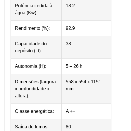
Potência cedida à
18.2
água (Kw):
Rendimento (%):
92.9
Capacidade do
38
depósito (Lt):
Autonomia (H):
5 – 26 h
Dimensões (largura
558 x 554 x 1151
x profundidade x
mm
altura):
Classe energética:
A ++
Saída de fumos
80