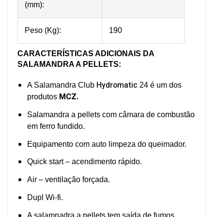
(mm):
Peso (Kg):
190
CARACTERÍSTICAS ADICIONAIS DA
SALAMANDRA A PELLETS:
Hydromatic
A Salamandra Club
24 é um dos
MCZ.
produtos
Salamandra a pellets com câmara de combustão
em ferro fundido.
Equipamento com auto limpeza do queimador.
Quick start – acendimento rápido.
Air – ventilação forçada.
Dupl Wi-fi.
A salamnadra a pellets tem saída de fumos