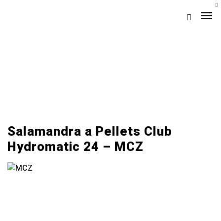
A++
Salamandra a Pellets Club
Hydromatic 24 – MCZ
Loja Braga (Sede)
Loja Gaia
Assistência
Pós-venda