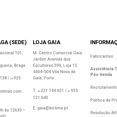
GA (SEDE)
LOJA GAIA
INFORMA
acional 101,
M: Centro Comercial Gaia
Fabricantes
Jardim Avenida dos
gueira, Braga
Escultores 399, Loja 13
Assistência T
4404-504 Vila Nova de
Pós-Venda
 138 /
925
Gaia, Porto
b)
Recrutament
T:
221 144 631 /
935
hotmail.com
a)
b)
121 640
Política de Pr
E: gaia@klclima.pt
 9h às 12h30 –
Resolução Alt
h00.