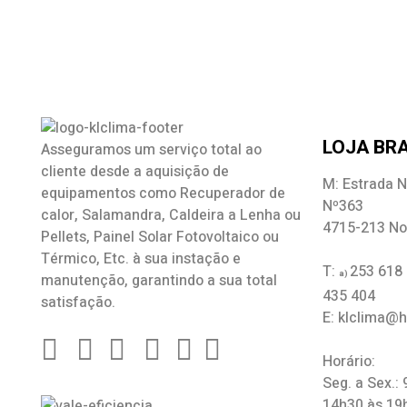
LOJA BRA
Asseguramos um serviço total ao
cliente desde a aquisição de
M: Estrada N
equipamentos como
Recuperador de
Nº363
calor
,
Salamandra
, Caldeira a Lenha ou
4715-213 No
Pellets, Painel Solar Fotovoltaico ou
Térmico, Etc. à sua instação e
T:
253 618
a)
manutenção, garantindo a sua total
435 404
satisfação.
E: klclima@
Horário:
Seg. a Sex.:
14h30 às 19