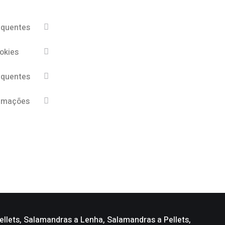
equentes
ookies
equentes
lamações
llets, Salamandras a Lenha, Salamandras a Pellets,