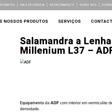
BRICANTES
VALE EFICIÊNCIA
RECRUTAMENTO
SOBRE NÓS
DOWNL
S NOSSOS PRODUTOS
SERVIÇOS
CONTAC
Salamandra a Lenha
Millenium L37 – AD
Equipamento
da
ADF
com interior em vermiculite de
densidade.