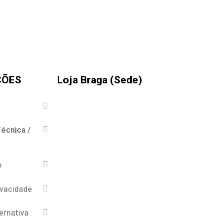
ÇÕES
Loja Braga (Sede)
écnica /
o
ivacidade
ernativa