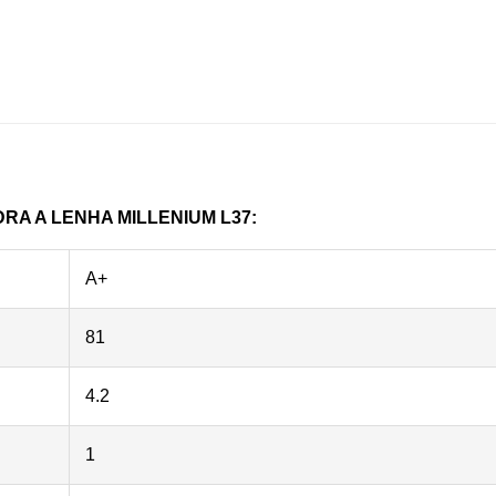
A A LENHA MILLENIUM L37:
A+
81
4.2
1