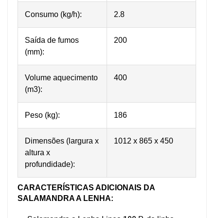
Consumo (kg/h):
2.8
Saída de fumos
200
(mm):
Volume aquecimento
400
(m3):
Peso (kg):
186
Dimensões (largura x
1012 x 865 x 450
altura x
profundidade):
CARACTERÍSTICAS ADICIONAIS DA
SALAMANDRA A LENHA: