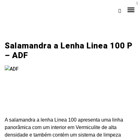
Salamandra a Lenha Linea 100 P
– ADF
Loja Braga (Sede)
Loja Gaia
A salamandra a lenha Linea 100 apresenta uma linha
Assistência
panorâmica com um interior em Vermiculite de alta
Pós-venda
densidade e também contém um sistema de limpeza