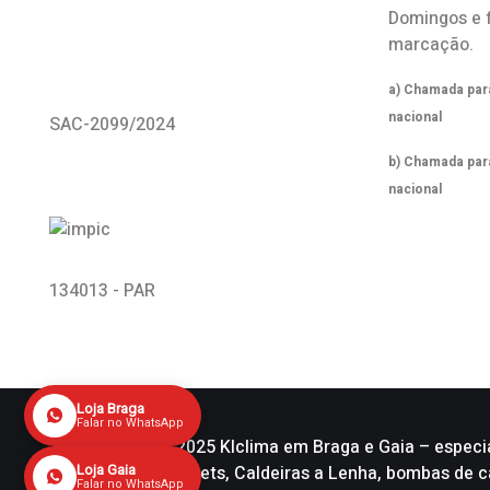
Domingos e 
marcação.
a) Chamada para
nacional
SAC-2099/2024
b) Chamada par
nacional
134013 - PAR
Loja Braga
Falar no WhatsApp
Copyright © 2025 Klclima em Braga e Gaia – especi
Caldeiras a Pellets, Caldeiras a Lenha, bombas de
Loja Gaia
Falar no WhatsApp