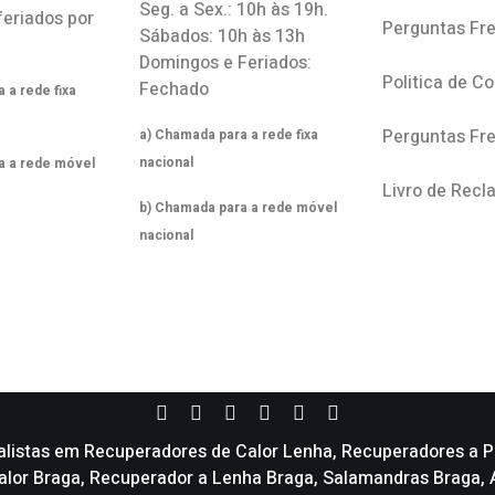
Seg. a Sex.: 10h às 19h.
feriados por
Perguntas Fr
Sábados: 10h às 13h
Domingos e Feriados:
Politica de C
Fechado
 a rede fixa
Perguntas Fr
a) Chamada para a rede fixa
nacional
a a rede móvel
Livro de Rec
b) Chamada para a rede móvel
nacional
alistas em Recuperadores de Calor Lenha, Recuperadores a Pe
 calor Braga, Recuperador a Lenha Braga, Salamandras Braga