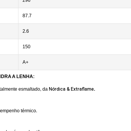
296
87.7
2.6
150
A+
DRA A LENHA
:
Nórdica & Extraflame
otalmente esmaltado, da
.
sempenho térmico.