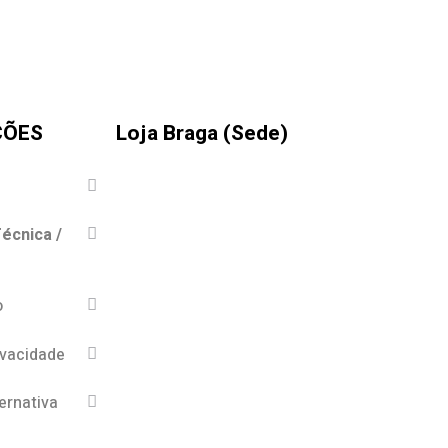
ÇÕES
Loja Braga (Sede)
écnica /
o
ivacidade
ernativa