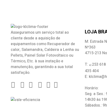
LOJA BRA
Asseguramos um serviço total ao
cliente desde a aquisição de
M: Estrada N
equipamentos como
Recuperador de
Nº363
calor
,
Salamandra
, Caldeira a Lenha ou
4715-213 No
Pellets, Painel Solar Fotovoltaico ou
Térmico, Etc. à sua instação e
T:
253 618
a)
manutenção, garantindo a sua total
435 404
satisfação.
E: klclima@
Horário:
Seg. a Sex.:
14h30 às 19
Sábados.: 9