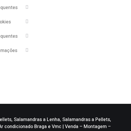
equentes
ookies
equentes
lamações
llets, Salamandras a Lenha, Salamandras a Pellets,
, Ar condicionado Braga e Vmc | Venda – Montagem –