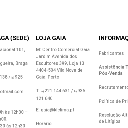
GA (SEDE)
LOJA GAIA
INFORMA
acional 101,
M: Centro Comercial Gaia
Fabricantes
Jardim Avenida dos
gueira, Braga
Escultores 399, Loja 13
Assistência T
4404-504 Vila Nova de
Pós-Venda
 138 /
925
Gaia, Porto
b)
Recrutament
T:
221 144 631 /
935
hotmail.com
a)
b)
121 640
Política de Pr
E: gaia@klclima.pt
 9h às 12h30 –
Resolução Alt
h00.
de Litígios
Horário:
h30 às 12h30