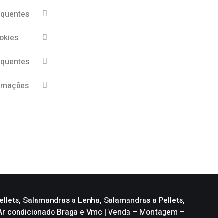
equentes
ookies
equentes
lamações
llets, Salamandras a Lenha, Salamandras a Pellets,
, Ar condicionado Braga e Vmc | Venda – Montagem –