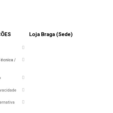
ÇÕES
Loja Braga (Sede)
écnica /
o
ivacidade
ernativa