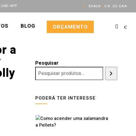
OAD APP
BRAGA
|
V.N. DE GAIA
TOS
BLOG
ORÇAMENTO
r a
y
Pesquisar
lly
PODERÁ TER INTERESSE