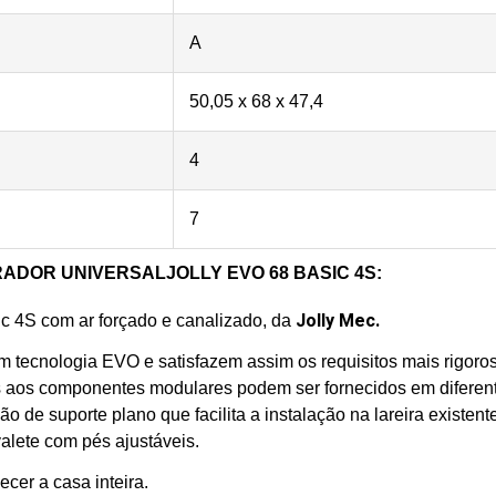
A
50,05 x 68 x 47,4
4
7
ADOR UNIVERSALJOLLY EVO 68 BASIC 4S:
Jolly Mec.
c 4S com ar forçado e canalizado, da
m tecnologia EVO e satisfazem assim os requisitos mais rigoro
s aos componentes modulares podem ser fornecidos em diferen
 de suporte plano que facilita a instalação na lareira existent
alete com pés ajustáveis.
cer a casa inteira.