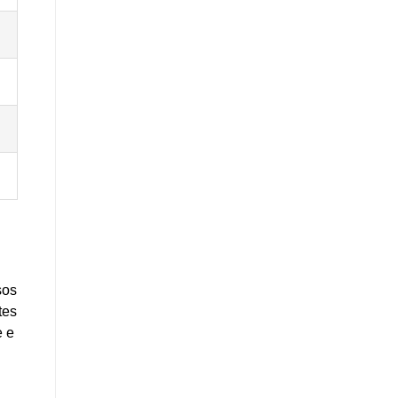
sos
tes
e e