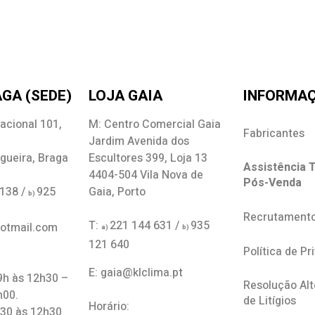
GA (SEDE)
LOJA GAIA
INFORMA
acional 101,
M: Centro Comercial Gaia
Fabricantes
Jardim Avenida dos
gueira, Braga
Escultores 399, Loja 13
Assistência T
4404-504 Vila Nova de
Pós-Venda
 138 /
925
Gaia, Porto
b)
Recrutament
T:
221 144 631 /
935
hotmail.com
a)
b)
121 640
Política de Pr
E: gaia@klclima.pt
 9h às 12h30 –
Resolução Alt
h00.
de Litígios
Horário:
h30 às 12h30