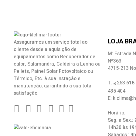
LOJA BRA
Asseguramos um serviço total ao
cliente desde a aquisição de
M: Estrada N
equipamentos como
Recuperador de
Nº363
calor
,
Salamandra
, Caldeira a Lenha ou
4715-213 No
Pellets, Painel Solar Fotovoltaico ou
Térmico, Etc. à sua instação e
T:
253 618
a)
manutenção, garantindo a sua total
435 404
satisfação.
E: klclima@
Horário:
Seg. a Sex.:
14h30 às 19
Sábados.: 9