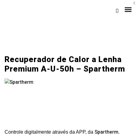
A+
Recuperador de Calor a Lenha
Premium A-U-50h – Spartherm
Loja Braga (Sede)
Loja Gaia
Assistência
Pós-venda
Spartherm
Controle digitalmente através da APP,
da
.