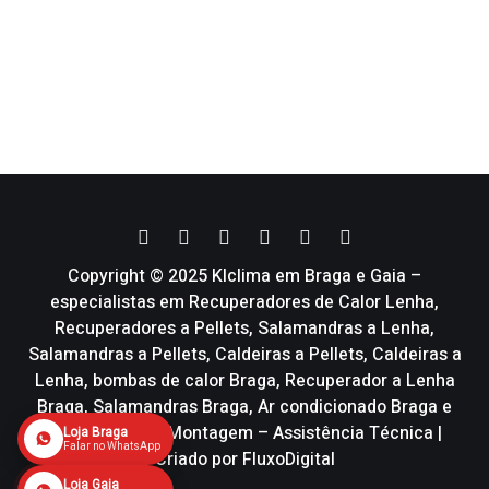
Copyright © 2025 Klclima em Braga e Gaia –
especialistas em Recuperadores de Calor Lenha,
Recuperadores a Pellets, Salamandras a Lenha,
Salamandras a Pellets, Caldeiras a Pellets, Caldeiras a
Lenha, bombas de calor Braga, Recuperador a Lenha
Braga, Salamandras Braga, Ar condicionado Braga e
Vmc | Venda – Montagem – Assistência Técnica |
Loja Braga
Falar no WhatsApp
Criado por
FluxoDigital
Loja Gaia