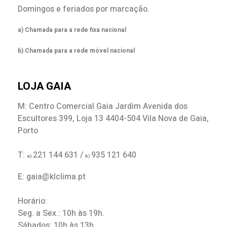
Domingos e feriados por marcação.
a) Chamada para a rede fixa nacional
b) Chamada para a rede móvel nacional
LOJA GAIA
M: Centro Comercial Gaia Jardim Avenida dos
Escultores 399, Loja 13 4404-504 Vila Nova de Gaia,
Porto
T:
221 144 631 /
935 121 640
a)
b)
E: gaia@klclima.pt
Horário:
Seg. a Sex.: 10h às 19h.
Sábados: 10h às 13h