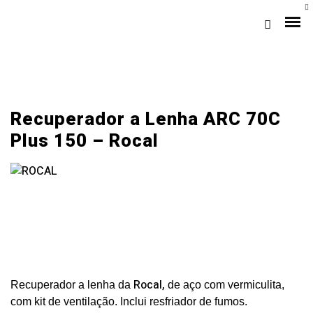
Recuperador a Lenha ARC 70C
Plus 150 – Rocal
Loja Braga (Sede)
Loja Gaia
Assistência
Rocal,
Recuperador a lenha da
de aço com vermiculita,
Pós-venda
com kit de ventilação. Inclui resfriador de fumos.