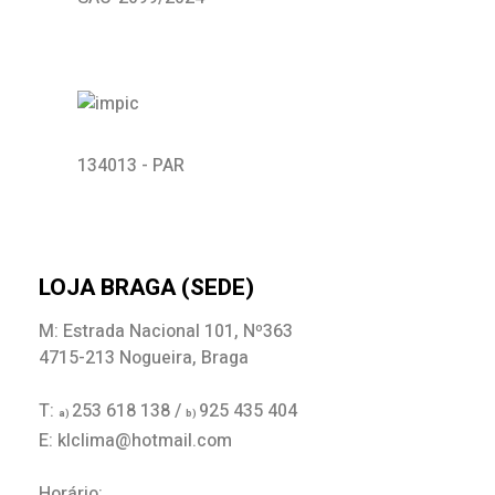
134013 - PAR
LOJA BRAGA (SEDE)
M: Estrada Nacional 101, Nº363
4715-213 Nogueira, Braga
T:
253 618 138 /
925 435 404
a)
b)
E: klclima@hotmail.com
Horário: