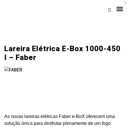
Lareira Elétrica E-Box 1000-450
I – Faber
Loja Braga (Sede)
Loja Gaia
Assistência
As novas lareiras elétricas Faber e-BoX oferecem uma
Pós-venda
solução única para desfrutar plenamente de um fogo