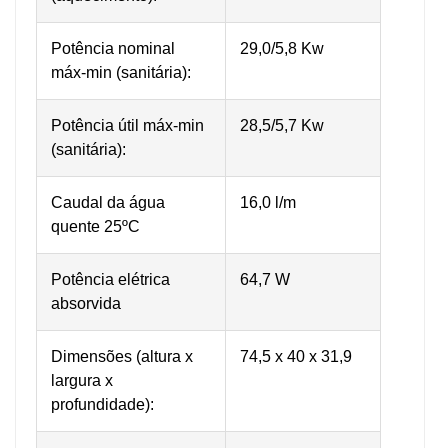
Potência nominal
29,0/5,8 Kw
máx-min (sanitária):
Potência útil máx-min
28,5/5,7 Kw
(sanitária):
Caudal da água
16,0 l/m
quente 25ºC
Potência elétrica
64,7 W
absorvida
Dimensões (altura x
74,5 x 40 x 31,9
largura x
profundidade):