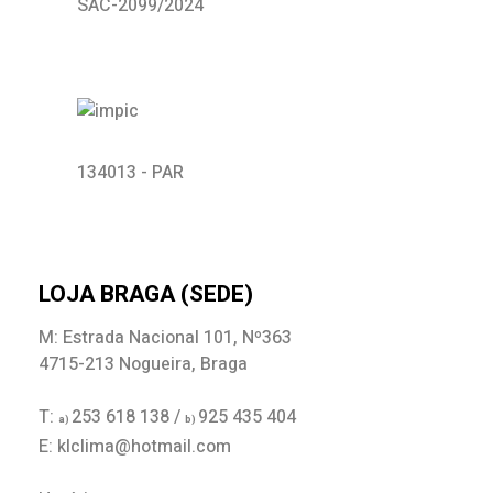
SAC-2099/2024
134013 - PAR
LOJA BRAGA (SEDE)
M: Estrada Nacional 101, Nº363
4715-213 Nogueira, Braga
T:
253 618 138 /
925 435 404
a)
b)
E: klclima@hotmail.com