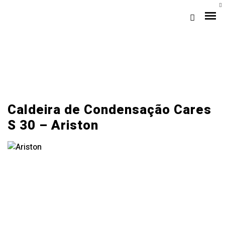
Caldeira de Condensação Cares
S 30 – Ariston
Loja Braga (Sede)
Loja Gaia
Assistência
Pós-venda