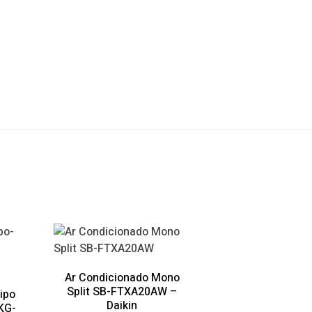
Ar Condicionado Mono
Split SB-FTXA20AW –
ipo
Daikin
KG-