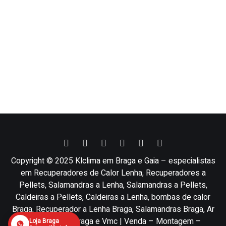
Copyright © 2025 Klclima em Braga e Gaia – especialistas
em Recuperadores de Calor Lenha, Recuperadores a
Pellets, Salamandras a Lenha, Salamandras a Pellets,
Caldeiras a Pellets, Caldeiras a Lenha, bombas de calor
Braga, Recuperador a Lenha Braga, Salamandras Braga, Ar
condicionado Braga e Vmc | Venda – Montagem –
Loja Braga