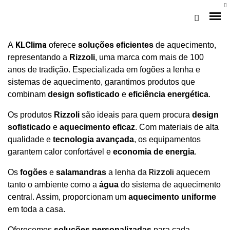
KLClima
A
oferece
soluções eficientes
de aquecimento,
representando a
Rizzoli
, uma marca com mais de 100
anos de tradição. Especializada em fogões a lenha e
sistemas de aquecimento, garantimos produtos que
combinam
design sofisticado
e
eficiência energética
.
Os produtos
Rizzoli
são ideais para quem procura
design
sofisticado
e
aquecimento eficaz
. Com materiais de alta
qualidade e
tecnologia avançada
, os equipamentos
garantem calor confortável e
economia de energia
.
Loja Braga (Sede)
Rizzoli
Os
fogões
e
salamandras
a lenha da
aquecem
Loja Gaia
tanto o ambiente como a
água
do sistema de aquecimento
central. Assim, proporcionam um
aquecimento uniforme
Assistência
em toda a casa.
Pós-venda
Oferecemos
soluções personalizadas
para cada