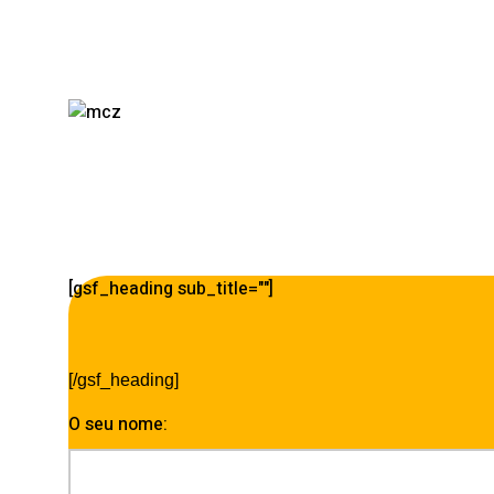
[gsf_heading sub_title=""]
[/gsf_heading]
O seu nome: