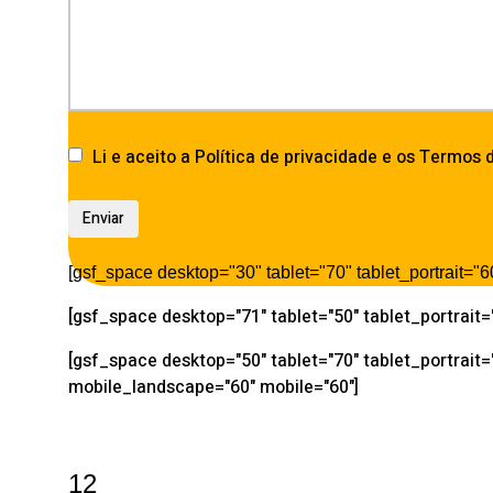
Li e aceito a Política de privacidade e os Termos 
[gsf_space desktop="30" tablet="70" tablet_portrait=
[gsf_space desktop="71" tablet="50" tablet_portrait
[gsf_space desktop="50" tablet="70" tablet_portrait=
mobile_landscape="60" mobile="60"]
12