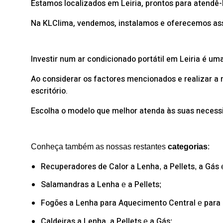
Estamos localizados em Leiria, prontos para atendê-
Na KLClima, vendemos, instalamos e oferecemos assis
Investir num ar condicionado portátil em Leiria é um
Ao considerar os factores mencionados e realizar a
escritório.
Escolha o modelo que melhor atenda às suas necessi
Conheça também as nossas restantes
categorias
:
Recuperadores de Calor
a Lenha
a Pellets
a Gás
,
,
Salamandras
a Lenha
a Pellets
e
;
Fogões a Lenha
para Aquecimento Central
para
e
Caldeiras
a Lenha
a Pellets
a Gás
,
e
;