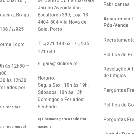
acional 101,
M: Centro Comercial Gaia
Fabricantes
Jardim Avenida dos
gueira, Braga
Escultores 399, Loja 13
Assistência T
4404-504 Vila Nova de
Pós-Venda
 138 /
925
Gaia, Porto
b)
Recrutament
T:
221 144 631 /
935
hotmail.com
a)
b)
121 640
Política de Pr
E: gaia@klclima.pt
 9h às 12h30 –
Resolução Alt
h00.
de Litígios
Horário:
h30 às 12h30
Seg. a Sex.: 10h às 19h.
feriados por
Perguntas Fr
Sábados: 10h às 13h
Domingos e Feriados:
Politica de C
Fechado
 a rede fixa
Perguntas Fr
a) Chamada para a rede fixa
nacional
a a rede móvel