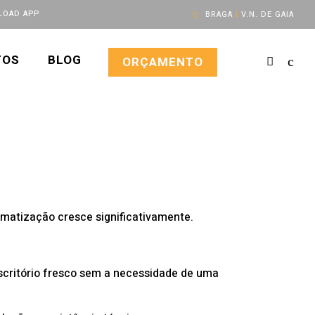
OAD APP
BRAGA
|
V.N. DE GAIA
TOS
BLOG
ORÇAMENTO
matização cresce significativamente.
scritório fresco sem a necessidade de uma