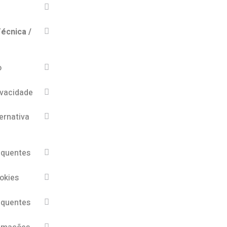
écnica /
o
ivacidade
ernativa
equentes
ookies
equentes