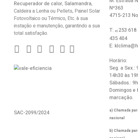
M: Estrada N
Recuperador de calor
,
Salamandra
,
Nº363
Caldeira a Lenha ou Pellets, Painel Solar
4715-213 No
Fotovoltaico ou Térmico, Etc. à sua
instação e manutenção, garantindo a sua
T:
253 618
a)
total satisfação.
435 404
E: klclima@
Horário:
Seg. a Sex.:
14h30 às 19
Sábados.: 9
Domingos e 
marcação.
a) Chamada para
SAC-2099/2024
nacional
b) Chamada par