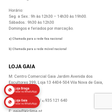
Horário:
Seg. a Sex.: 9h às 12h30 – 14h30 às 19h00.
Sábados.: 9h30 às 12h30
Domingos e feriados por marcação.
a) Chamada para a rede fixa nacional
b) Chamada para a rede móvel nacional
LOJA GAIA
M: Centro Comercial Gaia Jardim Avenida dos
Escultores 399, Loja 13 4404-504 Vila Nova de Gaia,
Porto
Loja Braga
Falar no WhatsApp
T:
221 144 631 /
935 121 640
Loja Gaia
a)
b)
Falar no WhatsApp
E: gaia@klclima.pt