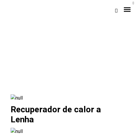
Loja Braga (Sede)
Loja Gaia
Recuperador de calor a
Lenha
Assistência
Pós-venda