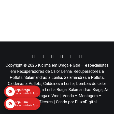
Copyright © 2025 Klclima em Braga e Gaia – especialistas
em Recuperadores de Calor Lenha, Recuperadores a
Pellets, Salamandras a Lenha, Salamandras a Pellets,
Caldeiras a Pellets, Caldeiras a Lenha, bombas de calor
Braga, Recuperador a Lenha Braga, Salamandras Braga, Ar
Loja Braga
Falar no WhatsApp
condicionado Braga e Vmc | Venda – Montagem –
Assistência Técnica | Criado por
FluxoDigital
Loja Gaia
Falar no WhatsApp