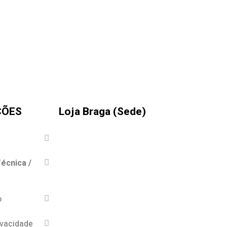
ÇÕES
Loja Braga (Sede)
écnica /
o
ivacidade