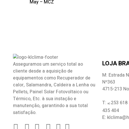
May – MCZ
LOJA BRA
Asseguramos um serviço total ao
cliente desde a aquisição de
M: Estrada N
equipamentos como
Recuperador de
Nº363
calor
,
Salamandra
, Caldeira a Lenha ou
4715-213 No
Pellets, Painel Solar Fotovoltaico ou
Térmico, Etc. à sua instação e
T:
253 618
a)
manutenção, garantindo a sua total
435 404
satisfação.
E: klclima@