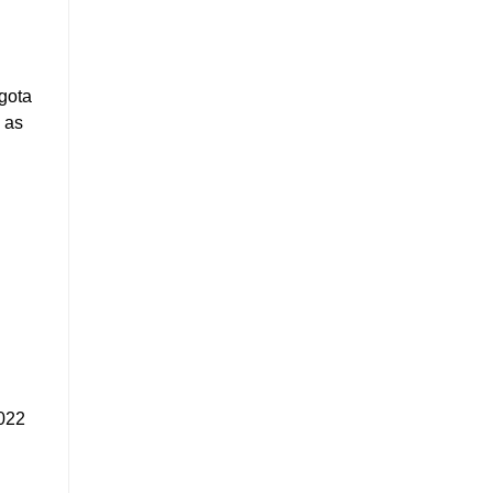
gota
 as
2022