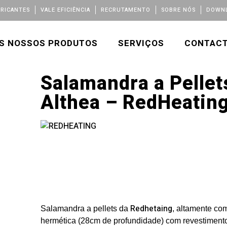
BRICANTES
VALE EFICIÊNCIA
RECRUTAMENTO
SOBRE NÓS
DOWNL
S NOSSOS PRODUTOS
SERVIÇOS
CONTAC
Salamandra a Pellet
Althea – RedHeatin
Redhetaing
Salamandra a pellets da
, altamente co
hermética (28cm de profundidade) com revestiment