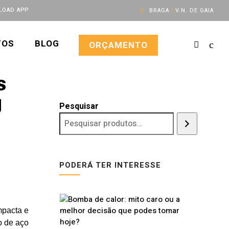
OAD APP
BRAGA
|
V.N. DE GAIA
TOS
BLOG
ORÇAMENTO
s
g
Pesquisar
PODERÁ TER INTERESSE
mpacta e
o de aço