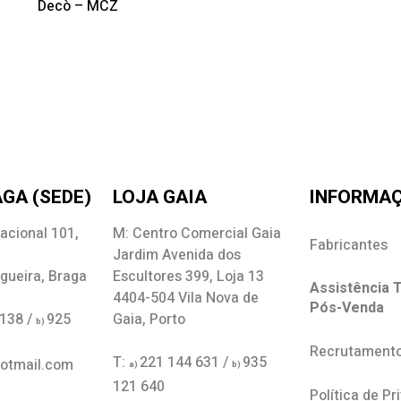
Decò – MCZ
GA (SEDE)
LOJA GAIA
INFORMA
acional 101,
M: Centro Comercial Gaia
Fabricantes
Jardim Avenida dos
gueira, Braga
Escultores 399, Loja 13
Assistência T
4404-504 Vila Nova de
Pós-Venda
 138 /
925
Gaia, Porto
b)
Recrutament
T:
221 144 631 /
935
hotmail.com
a)
b)
121 640
Política de Pr