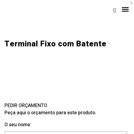
Terminal Fixo com Batente
Loja Braga (Sede)
Loja Gaia
PEDIR ORÇAMENTO
Peça aqui o orçamento para este produto.
Assistência
O seu nome:
Pós-venda