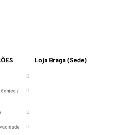
ÇÕES
Loja Braga (Sede)
écnica /
o
ivacidade