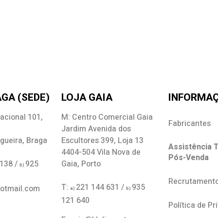
GA (SEDE)
LOJA GAIA
INFORMA
acional 101,
M: Centro Comercial Gaia
Fabricantes
Jardim Avenida dos
gueira, Braga
Escultores 399, Loja 13
Assistência T
4404-504 Vila Nova de
Pós-Venda
 138 /
925
Gaia, Porto
b)
Recrutament
T:
221 144 631 /
935
hotmail.com
a)
b)
121 640
Política de Pr