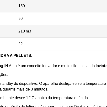
150
90
210 m3
22
DRA A PELLETS:
Invict
ug-IN Auto é um conceito inovador e muito silenciosa, da
ções.
tandby do dispositivo. O aparelho desliga-se se a temperatura
da durante mais de 3 minutos.
ambiente desce 1 ° C abaixo da temperatura definida.
 do depósito de fuligem. Assegura a combustão das matérias vol