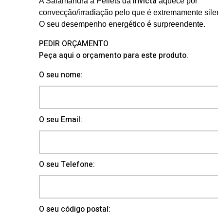
Invicta
A Salamandra a Pellets da
aquece por
convecção/irradiação pelo que é extremamente sile
O seu desempenho energético é surpreendente.
PEDIR ORÇAMENTO
Peça aqui o orçamento para este produto.
O seu nome:
O seu Email:
O seu Telefone:
O seu código postal: