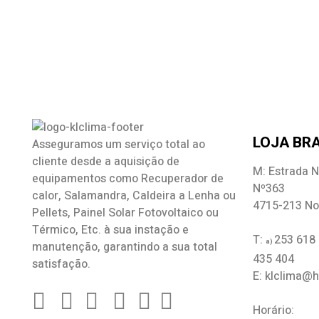
LOJA BRA
Asseguramos um serviço total ao
cliente desde a aquisição de
M: Estrada N
equipamentos como
Recuperador de
Nº363
calor
,
Salamandra
, Caldeira a Lenha ou
4715-213 No
Pellets, Painel Solar Fotovoltaico ou
Térmico, Etc. à sua instação e
T:
253 618
a)
manutenção, garantindo a sua total
435 404
satisfação.
E: klclima@
Horário: