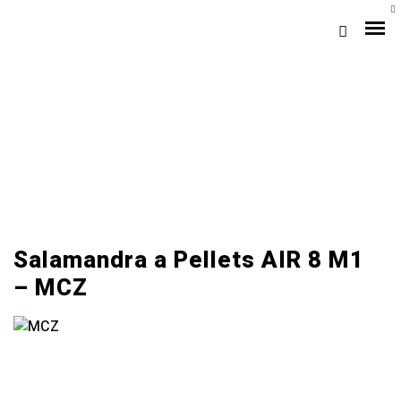
A+
Salamandra a Pellets AIR 8 M1
Loja Braga (Sede)
– MCZ
Loja Gaia
Assistência
Pós-venda