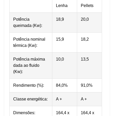
Lenha
Pellets
Potência
18,9
20,0
queimada (Kw):
Potência nominal
15,9
18,2
térmica (Kw):
Potência máxima
10,0
13,5
dada ao fluido
(Kw):
Rendimento (%):
84,0%
91,0%
Classe energética:
A +
A +
Dimensões:
164,4 x
164,4 x