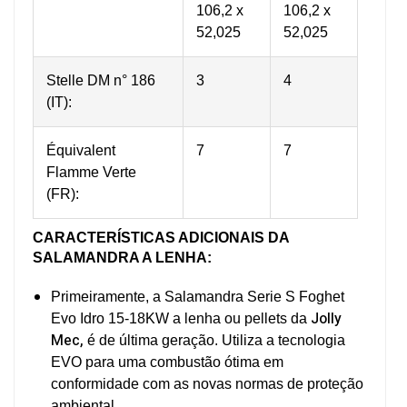
106,2 x
106,2 x
52,025
52,025
Stelle DM n° 186
3
4
(IT):
Équivalent
7
7
Flamme Verte
(FR):
CARACTERÍSTICAS ADICIONAIS
DA
SALAMANDRA A LENHA:
Primeiramente, a Salamandra Serie S Foghet
Jolly
Evo Idro 15
-18KW
a lenha ou pellets da
Mec,
é de última geração. Utiliza a tecnologia
EVO para uma combustão ótima em
conformidade com as novas normas de proteção
ambiental.