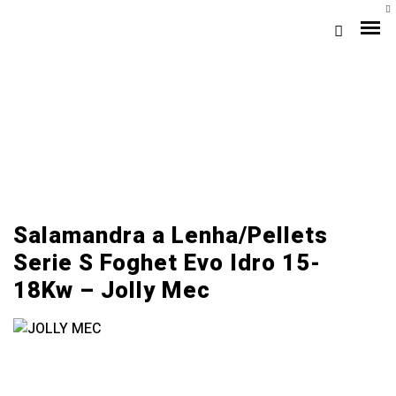
A+
Salamandra a Lenha/Pellets
Serie S Foghet Evo Idro 15-
Loja Braga (Sede)
18Kw – Jolly Mec
Loja Gaia
Assistência
Pós-venda