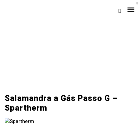
A
Loja Braga (Sede)
Salamandra a Gás Passo G –
Spartherm
Loja Gaia
Assistência
Pós-venda