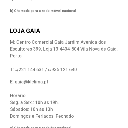
b) Chamada para a rede móvel nacional
LOJA GAIA
M: Centro Comercial Gaia Jardim Avenida dos
Escultores 399, Loja 13 4404-504 Vila Nova de Gaia,
Porto
T:
221 144 631 /
935 121 640
a)
b)
E: gaia@klclima.pt
Horário:
Seg. a Sex.: 10h às 19h.
Sábados: 10h às 13h
Domingos e Feriados: Fechado
a) Chamada para a rede fixa nacional