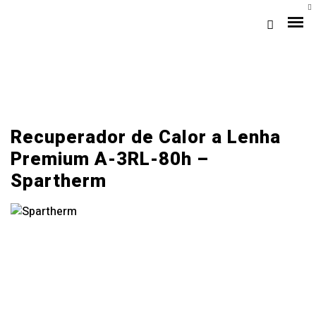
A
Recuperador de Calor a Lenha
Premium A-3RL-80h –
Spartherm
Loja Braga (Sede)
Loja Gaia
Assistência
Pós-venda