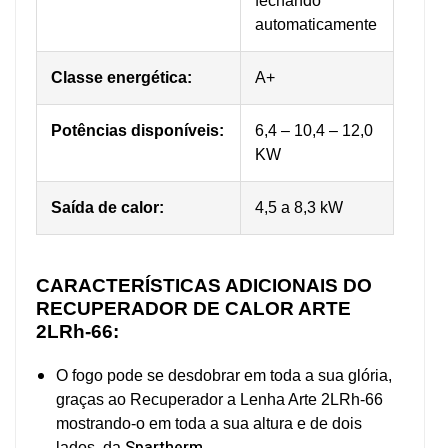
fechando
automaticamente
Classe energética:
A+
Potências
disponíveis
:
6,4 – 10,4 – 12,0
KW
Saída de calor:
4,5 a 8,3 kW
CARACTERÍSTICAS ADICIONAIS DO
RECUPERADOR DE CALOR ARTE
2LRh-66:
O fogo pode se desdobrar em toda a sua glória,
graças ao Recuperador a Lenha Arte 2LRh-66
mostrando-o em toda a sua altura e de dois
Spartherm.
lados, da