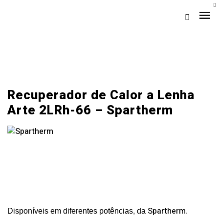
A+
Recuperador de Calor a Lenha
Arte 2LRh-66 – Spartherm
Loja Braga (Sede)
Loja Gaia
Assistência
Pós-venda
Spartherm
Disponíveis em diferentes potências,
da
.