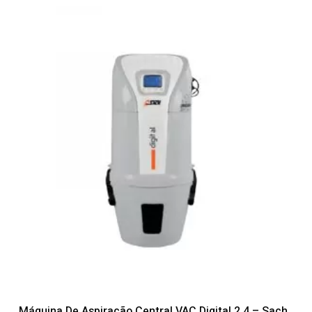
Máquina De Aspiração Central VAC Digital 2.4 – Sach