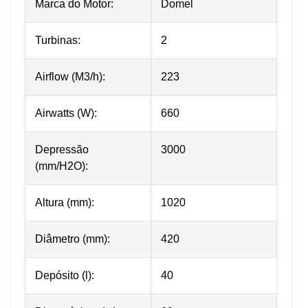
Marca do Motor:
Domel
Turbinas:
2
Airflow (M3/h):
223
Airwatts (W):
660
Depressão
3000
(mm/H2O):
Altura (mm):
1020
Diâmetro (mm):
420
Depósito (l):
40