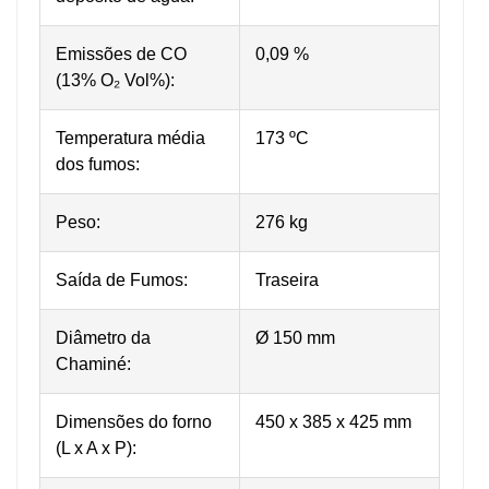
Emissões de CO
0,09 %
(13% O₂ Vol%):
Temperatura média
173 ºC
dos fumos:
Peso:
276 kg
Saída de Fumos:
Traseira
Diâmetro da
Ø 150 mm
Chaminé:
Dimensões do forno
450 x 385 x 425 mm
(L x A x P):