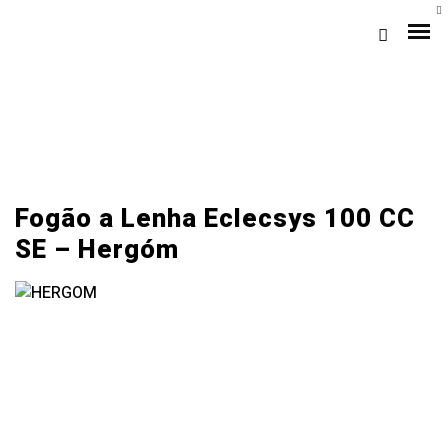
A+
Fogão a Lenha Eclecsys 100 CC
SE – Hergóm
Loja Braga (Sede)
Loja Gaia
Assistência
Pós-venda