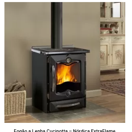
Fogão a Lenha Cucinotta – Nórdica ExtraFlame