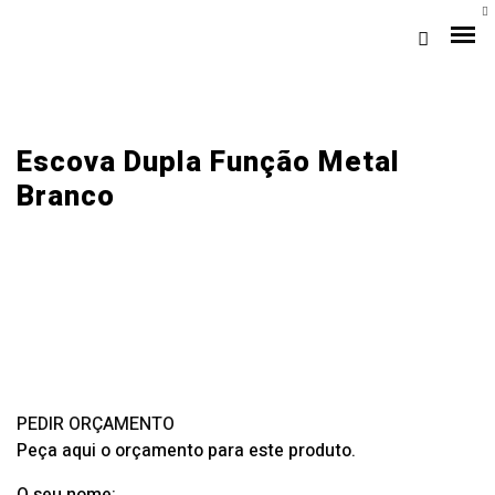
Escova Dupla Função Metal
Branco
Loja Braga (Sede)
Loja Gaia
PEDIR ORÇAMENTO
Assistência
Peça aqui o orçamento para este produto.
Pós-venda