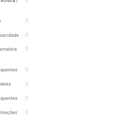
écnica /
o
ivacidade
ernativa
equentes
ookies
equentes
lamações