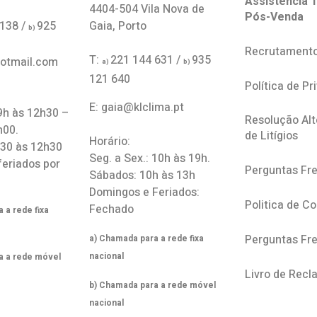
Assistência T
4404-504 Vila Nova de
Pós-Venda
 138 /
925
Gaia, Porto
b)
Recrutament
T:
221 144 631 /
935
hotmail.com
a)
b)
121 640
Política de Pr
E: gaia@klclima.pt
 9h às 12h30 –
Resolução Alt
h00.
de Litígios
Horário:
h30 às 12h30
Seg. a Sex.: 10h às 19h.
feriados por
Perguntas Fr
Sábados: 10h às 13h
Domingos e Feriados:
Politica de C
Fechado
 a rede fixa
Perguntas Fr
a) Chamada para a rede fixa
nacional
a a rede móvel
Livro de Rec
b) Chamada para a rede móvel
nacional