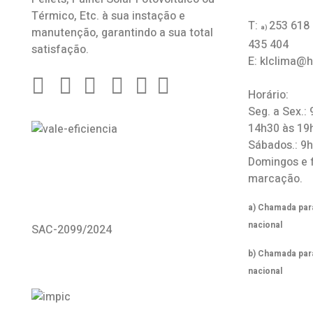
Térmico, Etc. à sua instação e
T:
253 618
a)
manutenção, garantindo a sua total
435 404
satisfação.
E: klclima@
Horário:
Seg. a Sex.:
14h30 às 19
Sábados.: 9
Domingos e 
marcação.
a) Chamada para
nacional
SAC-2099/2024
b) Chamada par
nacional