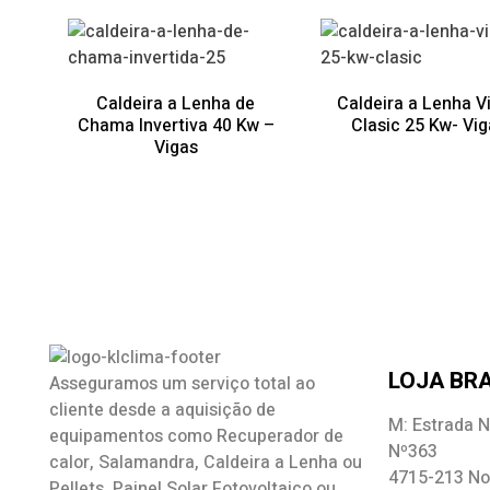
Caldeira a Lenha de
Caldeira a Lenha V
Chama Invertiva 40 Kw –
Clasic 25 Kw- Vi
Vigas
LOJA BRA
Asseguramos um serviço total ao
cliente desde a aquisição de
M: Estrada N
equipamentos como
Recuperador de
Nº363
calor
,
Salamandra
, Caldeira a Lenha ou
4715-213 No
Pellets, Painel Solar Fotovoltaico ou