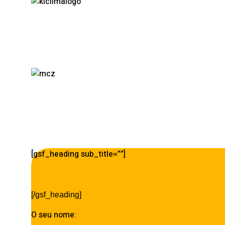
[gsf_heading sub_title=””]
[/gsf_heading]
O seu nome: