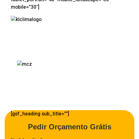
mobile=”30″]
[gsf_heading sub_title=””]
Pedir Orçamento Grátis