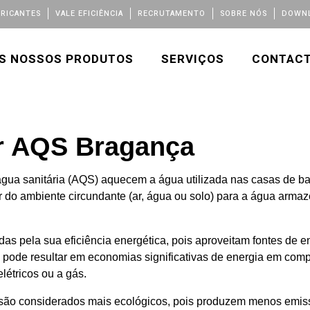
BRICANTES
VALE EFICIÊNCIA
RECRUTAMENTO
SOBRE NÓS
DOWNL
S NOSSOS PRODUTOS
SERVIÇOS
CONTAC
r AQS Bragança
ua sanitária (AQS) aquecem a água utilizada nas casas de ban
or do ambiente circundante (ar, água ou solo) para a água ar
 pela sua eficiência energética, pois aproveitam fontes de en
o pode resultar em economias significativas de energia em co
étricos ou a gás.
 são considerados mais ecológicos, pois produzem menos em