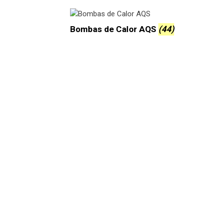
Bombas de Calor AQS
(44)
O que é VMC e porque está a t
Quanto custa instalar um recup
Recuperador a lenha ou pellets
Quanto consome um ar condic