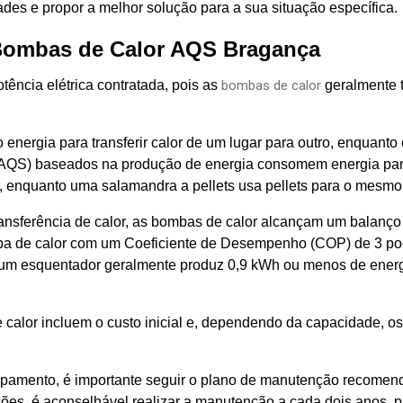
ades e propor a melhor solução para a sua situação específica.
Bombas de Calor AQS Bragança
ência elétrica contratada, pois as
bombas de calor
geralmente t
nergia para transferir calor de um lugar para outro, enquanto 
AQS) baseados na produção de energia consomem energia para 
or, enquanto uma salamandra a pellets usa pellets para o mesmo 
ransferência de calor, as bombas de calor alcançam um balanço 
a de calor com um Coeficiente de Desempenho (COP) de 3 pode
 um esquentador geralmente produz 0,9 kWh ou menos de ener
calor incluem o custo inicial e, dependendo da capacidade, os 
ipamento, é importante seguir o plano de manutenção recomend
ções, é aconselhável realizar a manutenção a cada dois anos, p