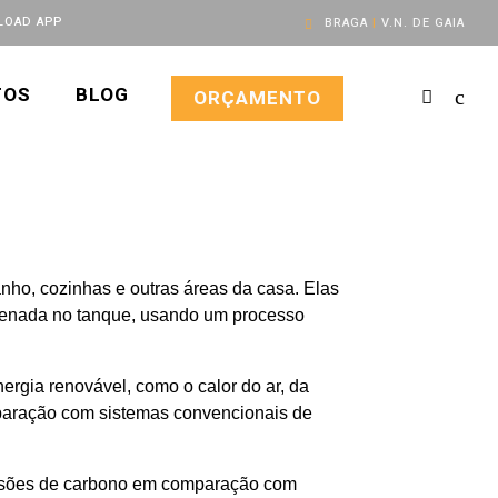
OAD APP
BRAGA
|
V.N. DE GAIA
TOS
BLOG
ORÇAMENTO
ho, cozinhas e outras áreas da casa. Elas
mazenada no tanque, usando um processo
ergia renovável, como o calor do ar, da
mparação com sistemas convencionais de
issões de carbono em comparação com