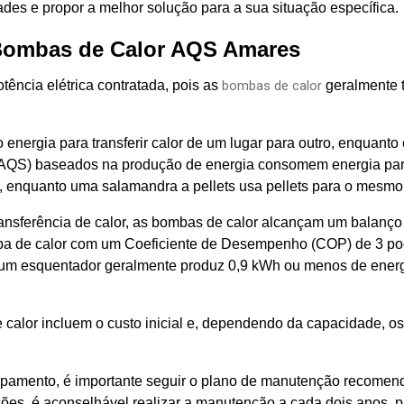
ades e propor a melhor solução para a sua situação específica.
Bombas de Calor AQS Amares
ência elétrica contratada, pois as
bombas de calor
geralmente t
nergia para transferir calor de um lugar para outro, enquanto 
AQS) baseados na produção de energia consomem energia para 
or, enquanto uma salamandra a pellets usa pellets para o mesmo 
ransferência de calor, as bombas de calor alcançam um balanço 
a de calor com um Coeficiente de Desempenho (COP) de 3 pode
 um esquentador geralmente produz 0,9 kWh ou menos de ener
calor incluem o custo inicial e, dependendo da capacidade, os 
ipamento, é importante seguir o plano de manutenção recomend
ções, é aconselhável realizar a manutenção a cada dois anos, p