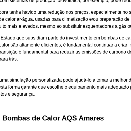
com sistemas de produção fotovoltaica, por exemplo, pode reduz
Embora tenha havido uma redução nos preços, especialmente no 
e calor ar-água, usadas para climatização e/ou preparação de 
muito mais elevados, mesmo ao substituir esquentadores a gás o
Estado que subsidiam parte do investimento em bombas de calor
alor são altamente eficientes, é fundamental continuar a criar 
transição é fundamental para reduzir as emissões de carbono 
ara trás.
ar uma simulação personalizada pode ajudá-lo a tomar a melho
Desta forma garante que
escolhe o equipamento mais adequado
stos e segurança.
e Bombas de Calor AQS Amares