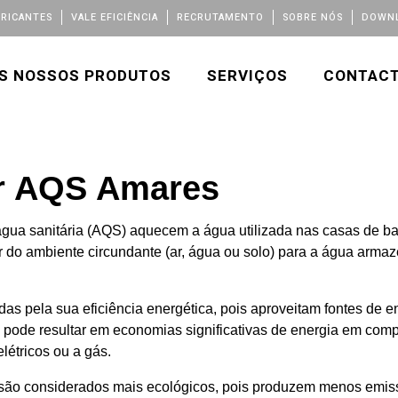
BRICANTES
VALE EFICIÊNCIA
RECRUTAMENTO
SOBRE NÓS
DOWNL
S NOSSOS PRODUTOS
SERVIÇOS
CONTAC
r AQS Amares
ua sanitária (AQS) aquecem a água utilizada nas casas de ban
or do ambiente circundante (ar, água ou solo) para a água ar
 pela sua eficiência energética, pois aproveitam fontes de en
o pode resultar em economias significativas de energia em co
étricos ou a gás.
 são considerados mais ecológicos, pois produzem menos em