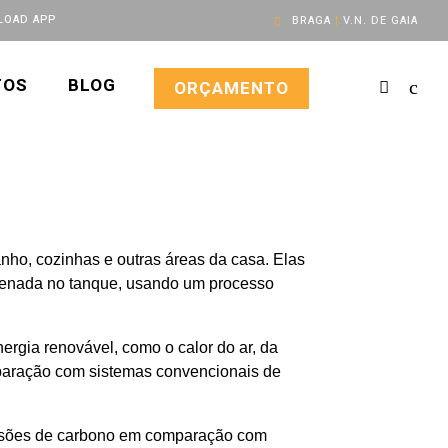
OAD APP
BRAGA
|
V.N. DE GAIA
TOS
BLOG
ORÇAMENTO
ho, cozinhas e outras áreas da casa. Elas
mazenada no tanque, usando um processo
ergia renovável, como o calor do ar, da
mparação com sistemas convencionais de
issões de carbono em comparação com