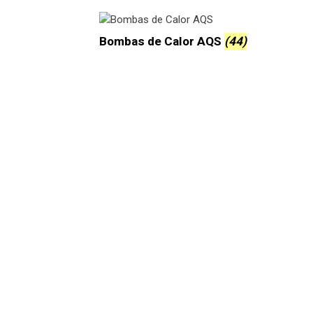
Bombas de Calor AQS
(44)
O que é VMC e porque está a t
Quanto custa instalar um recup
Recuperador a lenha ou pellets
Quanto consome um ar condic