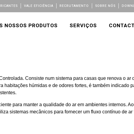
BRICANTES
VALE EFICIÊNCIA
RECRUTAMENTO
SOBRE NÓS
DOWNL
S NOSSOS PRODUTOS
SERVIÇOS
CONTAC
ontrolada. Consiste num sistema para casas que renova o ar de
 habitações húmidas e de odores fortes, é também indicado p
stentes.
iente para manter a qualidade do ar em ambientes internos. Ao
tiliza sistemas mecânicos para fornecer um fluxo contínuo de ar