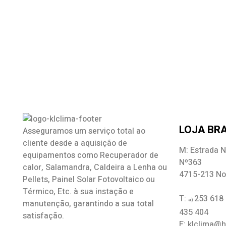
LOJA BRA
Asseguramos um serviço total ao
cliente desde a aquisição de
M: Estrada N
equipamentos como
Recuperador de
Nº363
calor
,
Salamandra
, Caldeira a Lenha ou
4715-213 No
Pellets, Painel Solar Fotovoltaico ou
Térmico, Etc. à sua instação e
T:
253 618
a)
manutenção, garantindo a sua total
435 404
satisfação.
E: klclima@