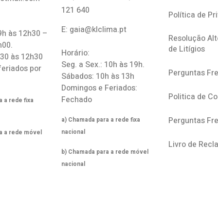
121 640
Política de Pr
E: gaia@klclima.pt
 9h às 12h30 –
Resolução Alt
h00.
de Litígios
Horário:
h30 às 12h30
Seg. a Sex.: 10h às 19h.
feriados por
Perguntas Fr
Sábados: 10h às 13h
Domingos e Feriados:
Politica de C
Fechado
 a rede fixa
Perguntas Fr
a) Chamada para a rede fixa
nacional
a a rede móvel
Livro de Rec
b) Chamada para a rede móvel
nacional