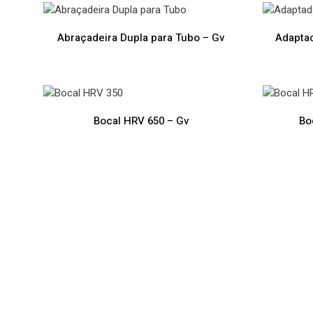
Abraçadeira Dupla para Tubo – Gv
Adaptad
Bocal HRV 650 – Gv
Bo
VMC Évora VMC Évora VMC Évora VMC Évora VMC É
Évora VMC Évora VMC Évora
O que é VMC e porque está a t
Quanto custa instalar um recup