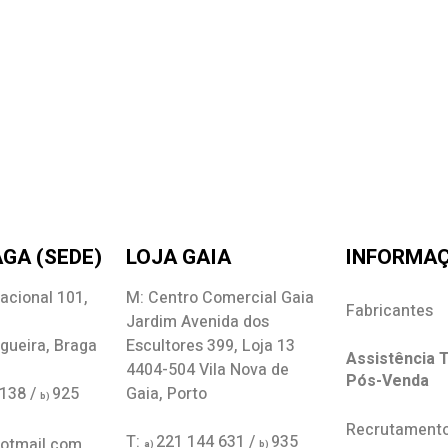
GA (SEDE)
LOJA GAIA
INFORMA
acional 101,
M: Centro Comercial Gaia
Fabricantes
Jardim Avenida dos
gueira, Braga
Escultores 399, Loja 13
Assistência T
4404-504 Vila Nova de
Pós-Venda
 138 /
925
Gaia, Porto
b)
Recrutament
T:
221 144 631 /
935
hotmail.com
a)
b)