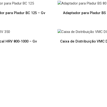
or para Pladur BC 125 – Gv
Adaptador para Pladur BS 
cal HRV 800-1000 – Gv
Caixa de Distribuição VMC 
vora VMC Évora VMC Évora VMC Évora VMC Évora VMC Évor
ornar-se essencial nas casas novas?
erador de calor?