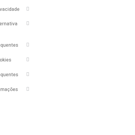
ivacidade
ernativa
equentes
ookies
equentes
lamações