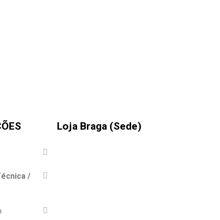
ÇÕES
Loja Braga (Sede)
écnica /
o