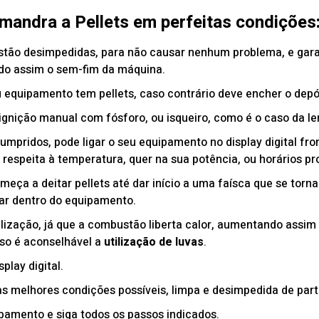
amandra a Pellets em perfeitas condições
estão desimpedidas, para não causar nenhum problema, e gara
do assim o sem-fim da máquina.
u equipamento tem pellets, caso contrário deve encher o depó
gnição manual com fósforo, ou isqueiro, como é o caso da le
mpridos, pode ligar o seu equipamento no display digital fron
 respeita à temperatura, quer na sua potência, ou horários p
eça a deitar pellets até dar início a uma faísca que se torn
 ar dentro do equipamento.
ilização, já que a combustão liberta calor, aumentando assim
sso é aconselhável a
utilização de luvas
.
splay digital.
s melhores condições possíveis, limpa e desimpedida de part
pamento e siga todos os passos indicados.