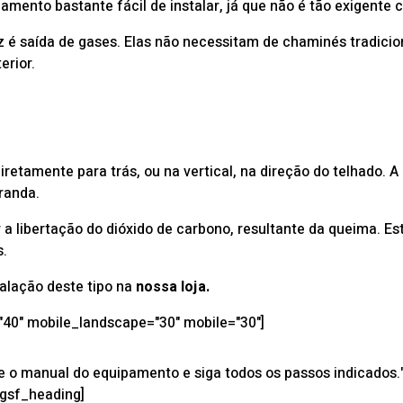
mento bastante fácil de instalar, já que não é tão exigente
 é saída de gases. Elas não necessitam de chaminés tradicion
erior.
 diretamente para trás, ou na vertical, na direção do telhado. 
aranda.
 a libertação do dióxido de carbono, resultante da queima. E
s.
alação deste tipo na
nossa loja.
="40" mobile_landscape="30" mobile="30"]
 o manual do equipamento e siga todos os passos indicados." 
/gsf_heading]