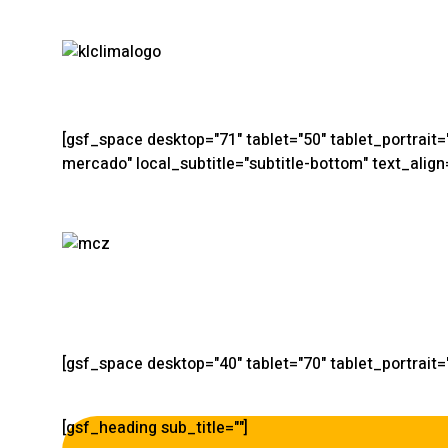
[gsf_space desktop="71" tablet="50" tablet_portrait
mercado" local_subtitle="subtitle-bottom" text_align
[gsf_space desktop="40" tablet="70" tablet_portrait
[gsf_heading sub_title=""]