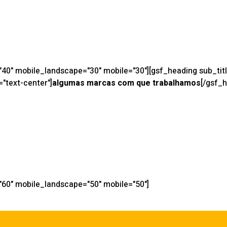
="40" mobile_landscape="30" mobile="30"][gsf_heading sub_ti
="text-center"]
algumas marcas com que trabalhamos
[/gsf_
="60" mobile_landscape="50" mobile="50"]