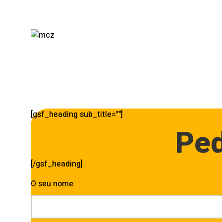
[gsf_heading sub_title=""]
Ped
[/gsf_heading]
O seu nome: