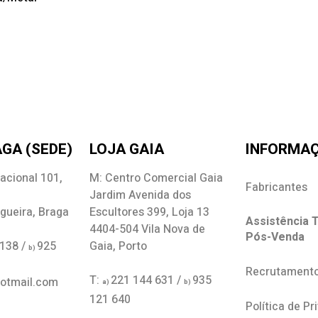
GA (SEDE)
LOJA GAIA
INFORMA
acional 101,
M: Centro Comercial Gaia
Fabricantes
Jardim Avenida dos
gueira, Braga
Escultores 399, Loja 13
Assistência T
4404-504 Vila Nova de
Pós-Venda
 138 /
925
Gaia, Porto
b)
Recrutament
T:
221 144 631 /
935
hotmail.com
a)
b)
121 640
Política de Pr