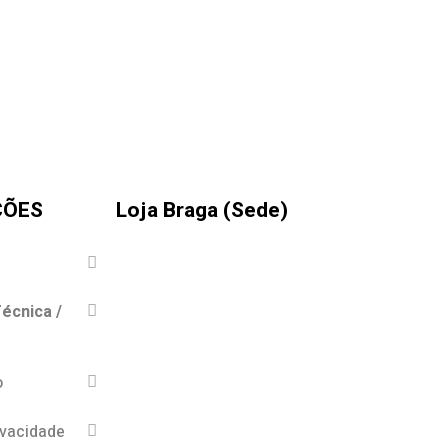
ÇÕES
Loja Braga (Sede)
écnica /
o
ivacidade