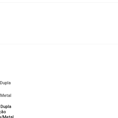
 Dupla
ção
a/Metal