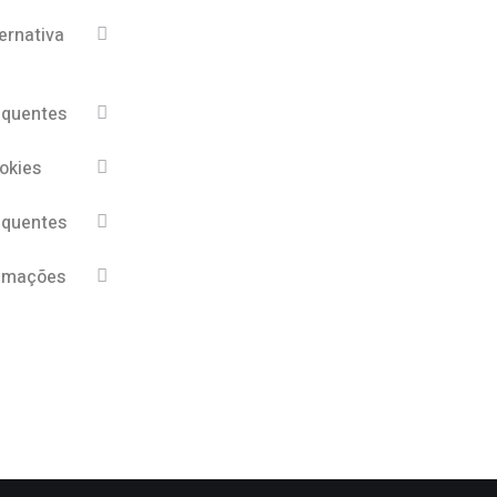
ernativa
equentes
ookies
equentes
lamações