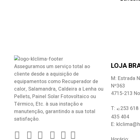
LOJA BRA
Asseguramos um serviço total ao
cliente desde a aquisição de
M: Estrada N
equipamentos como
Recuperador de
Nº363
calor
,
Salamandra
, Caldeira a Lenha ou
4715-213 No
Pellets, Painel Solar Fotovoltaico ou
Térmico, Etc. à sua instação e
T:
253 618
a)
manutenção, garantindo a sua total
435 404
satisfação.
E: klclima@
Horário: